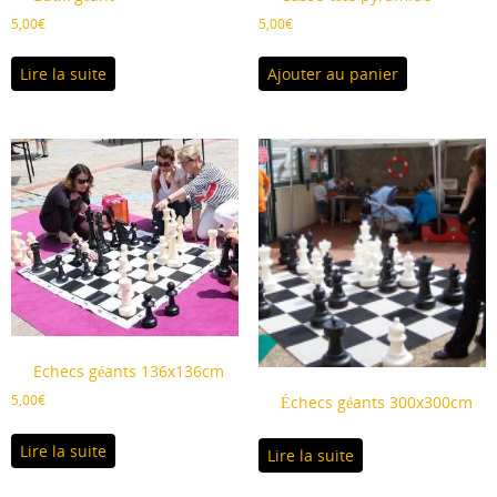
5,00
€
5,00
€
Lire la suite
Ajouter au panier
Echecs géants 136x136cm
5,00
€
Échecs géants 300x300cm
Lire la suite
Lire la suite