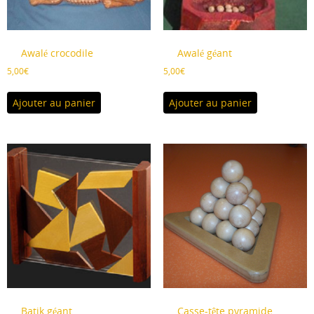
Awalé crocodile
Awalé géant
5,00
€
5,00
€
Ajouter au panier
Ajouter au panier
Batik géant
Casse-tête pyramide