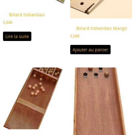
Billard hollandais
5,00
€
Billard hollandais Mango
5,00
€
Lire la suite
Ajouter au panier