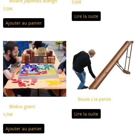
Billard japonais Mango
5,00
€
5,00
€
Lire la suite
Ajouter au panier
Boule à la pente
Blokus géant
Lire la suite
5,00
€
Ajouter au panier