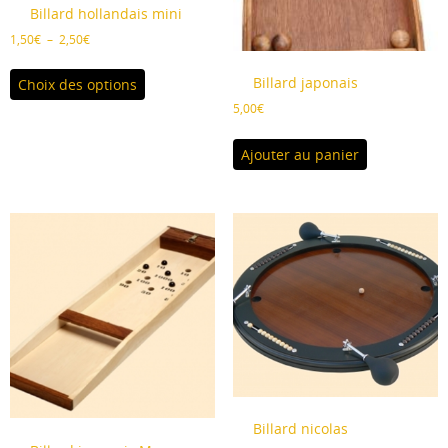
Billard hollandais mini
Plage
1,50
€
–
2,50
€
de
Ce
prix :
Billard japonais
Choix des options
produit
1,50€
a
5,00
€
à
plusieurs
2,50€
variations.
Ajouter au panier
Les
options
peuvent
être
choisies
sur
la
page
du
produit
Billard nicolas