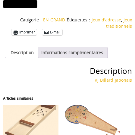
quantité
Ajouter au panier
de
Billard
Catégorie :
EN GRAND
Étiquettes :
jeux d'adresse
,
jeux
japonais
traditionnels
Imprimer
E-mail
Description
Informations complémentaires
Description
RJ Billard japonais
Articles similaires