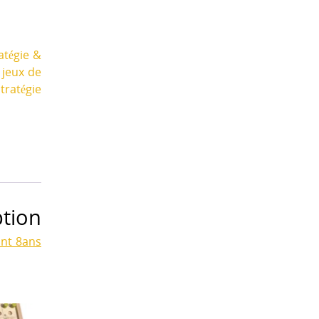
tégie &
:
jeux de
stratégie
ption
ant 8ans