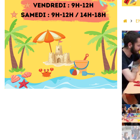
Accue
E