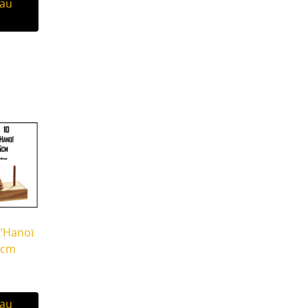
 au
d’Hanoï
 cm
 au