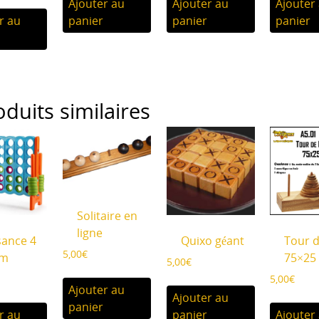
Ajouter au
Ajouter au
Ajouter
r au
panier
panier
panier
oduits similaires
Solitaire en
ligne
sance 4
Quixo géant
Tour 
5,00
€
cm
75×25
5,00
€
5,00
€
Ajouter au
Ajouter au
panier
r au
panier
Ajouter