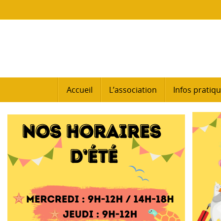
Passer
au
contenu
Passer
Accueil
L’association
Infos pratiq
au
contenu