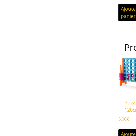
Ajoute
panier
Pr
Puis
120
5,00
€
Ajoute