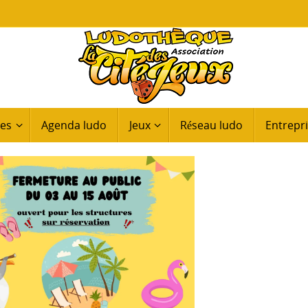
ues
Agenda ludo
Jeux
Réseau ludo
Entrepri