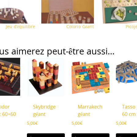
Jeu d’équilibre
Colorio Géant
Picoj
us aimerez peut-être aussi…
idor
Skybridge
Marrakech
Tasso 
t 60×60
géant
géant
60 cm
5,00
€
5,00
€
5,00
€