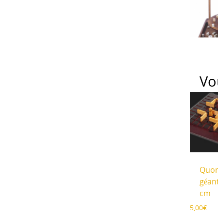
Vo
Quor
géan
cm
5,00
€