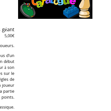
 géant
5,00
€
joueurs.
ous d’un
en début
ur à son
s sur le
ègles de
n joueur
a partie
 points.
assique.