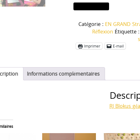
quantité
Ajouter au panier
de
Blokus
Catégorie :
EN GRAND Stra
géant
Réflexion
Étiquette 
Imprimer
E-mail
cription
Informations complémentaires
Descri
RJ Blokus gé
milaires