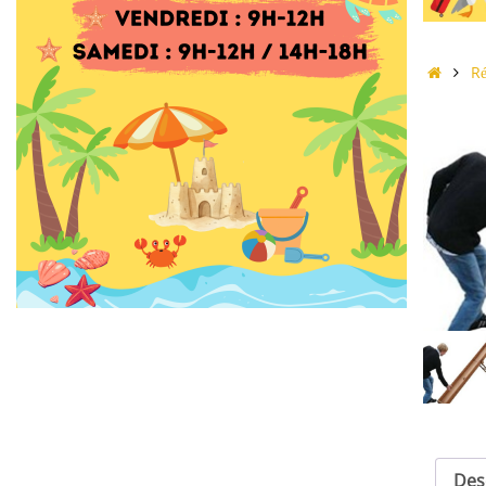
Accue
R
Des