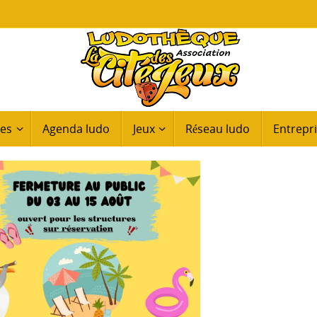
ues
Agenda ludo
Jeux
Réseau ludo
Entrepri