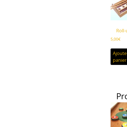
Roll-
5,00
€
Ajoute
panier
Pr