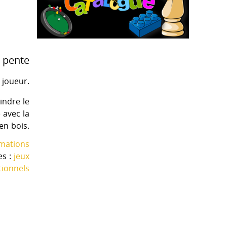
a pente
 joueur.
indre le
 avec la
en bois.
imations
es :
jeux
tionnels