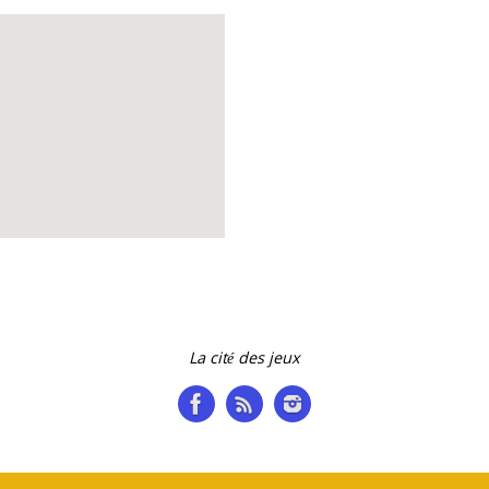
page
du
produit
La cité des jeux