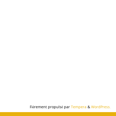
du
produit
Fièrement propulsé par
Tempera
&
WordPress.