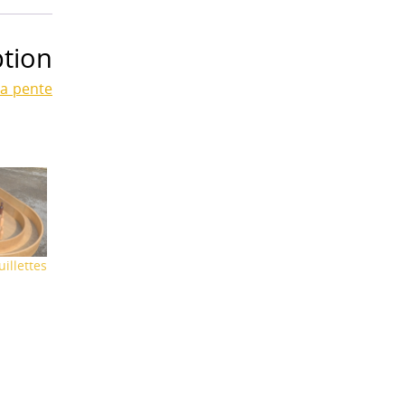
ption
la pente
uillettes