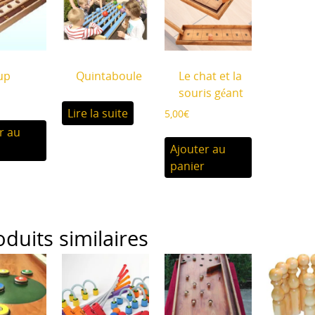
up
Quintaboule
Le chat et la
souris géant
Lire la suite
5,00
€
r au
Ajouter au
panier
oduits similaires