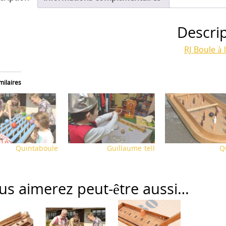
Descri
RJ Boule à 
milaires
Quintaboule
Guillaume tell
Q
us aimerez peut-être aussi…