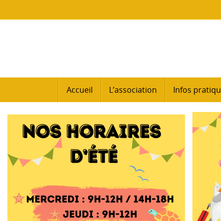
Passer
au
contenu
Passer
Accueil
L’association
Infos pratiq
au
contenu