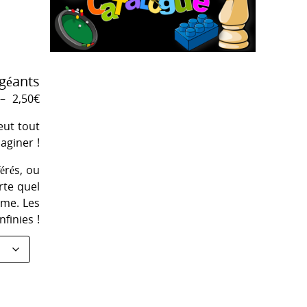
géants
Plage
–
2,50
€
de
ut tout
prix :
aginer !
1,50€
à
érés, ou
2,50€
rte quel
me. Les
nfinies !