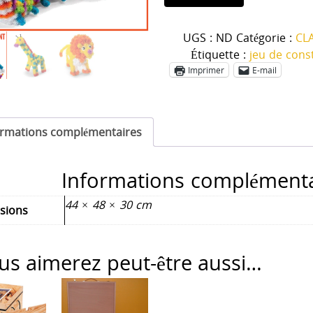
de
Bunchems
UGS :
ND
Catégorie :
CL
géants
Étiquette :
jeu de cons
Imprimer
E-mail
ormations complémentaires
Informations complémenta
44 × 48 × 30 cm
sions
us aimerez peut-être aussi…