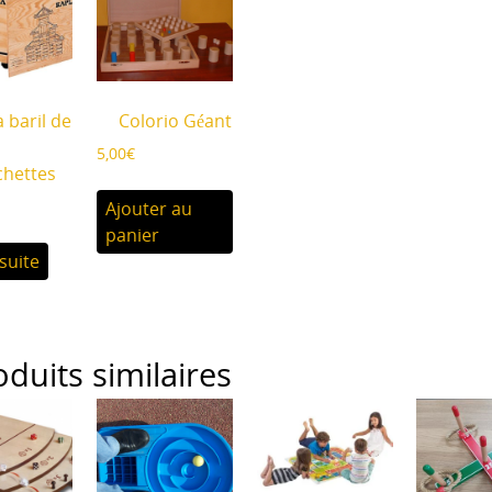
 baril de
Colorio Géant
5,00
€
chettes
Ajouter au
panier
 suite
oduits similaires