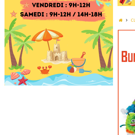
Accue
C