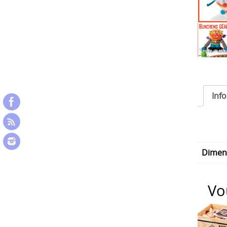
Inf
Dimen
Vo