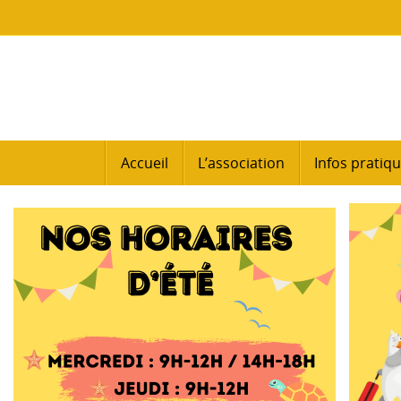
Passer
au
contenu
Passer
Accueil
L’association
Infos pratiq
au
contenu