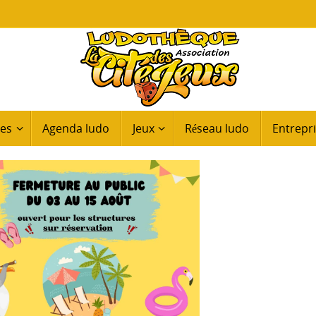
ues
Agenda ludo
Jeux
Réseau ludo
Entrepri