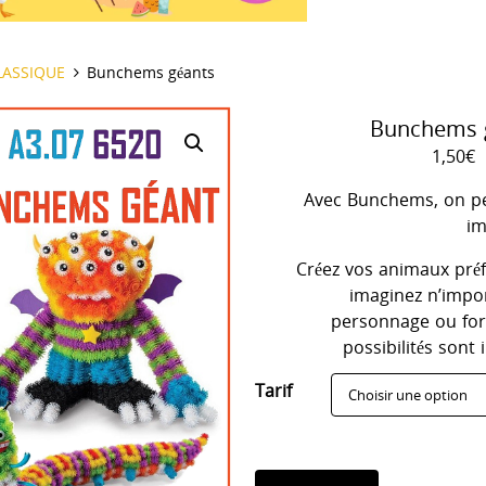
il
LASSIQUE
Bunchems géants
Bunchems 
1,50
€
Avec Bunchems, on pe
im
Créez vos animaux préf
imaginez n’impo
personnage ou for
possibilités sont i
Tarif
quantité
Ajouter au panier