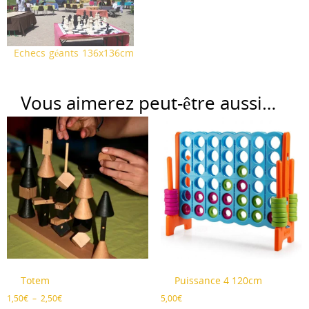
Echecs géants 136x136cm
Vous aimerez peut-être aussi…
Totem
Puissance 4 120cm
Plage
1,50
€
–
2,50
€
5,00
€