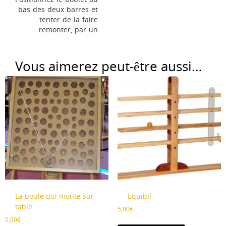
bas des deux barres et
tenter de la faire
remonter, par un
mouvement des barres, le
plus haut possible et sans
la faire tomber ! Plus vous
Vous aimerez peut-être aussi…
la faites avancer, plus
vous gagnez de points.
La boule qui monte sur
Equibil
table
5,00
€
5,00
€