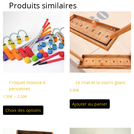
Produits similaires
Les
options
peuvent
être
choisies
sur
la
page
du
produit
Croquet mousse 6
Le chat et la souris géant
personnes
5,00
€
Plage
1,50
€
–
2,50
€
de
Ajouter au panier
Ce
prix :
Choix des options
produit
1,50€
a
à
plusieurs
2,50€
variations.