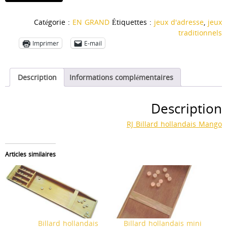
de
Billard
Catégorie :
EN GRAND
Étiquettes :
jeux d'adresse
,
jeux
hollandais
traditionnels
Mango
Imprimer
E-mail
Description
Informations complémentaires
Description
RJ Billard hollandais Mango
Articles similaires
Billard hollandais
Billard hollandais mini