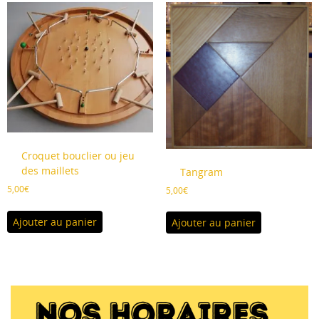
Croquet bouclier ou jeu
des maillets
Tangram
5,00
€
5,00
€
Ajouter au panier
Ajouter au panier