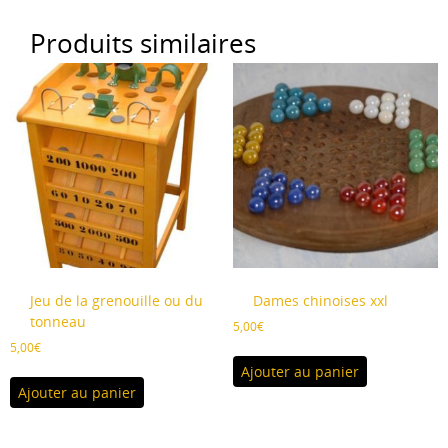
Produits similaires
Jeu de la grenouille ou du
Dames chinoises xxl
tonneau
5,00
€
5,00
€
Ajouter au panier
Ajouter au panier