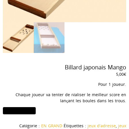
Billard japonais Mango
5,00
€
Pour 1 joueur.
Chaque joueur va tenter de réaliser le meilleur score en
lançant les boules dans les trous.
quantité
Ajouter au panier
de
Billard
Catégorie :
EN GRAND
Étiquettes :
jeux d'adresse
,
jeux
japonais