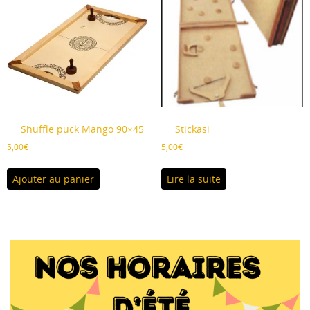
Shuffle puck Mango 90×45
Stickasi
5,00
€
5,00
€
Ajouter au panier
Lire la suite