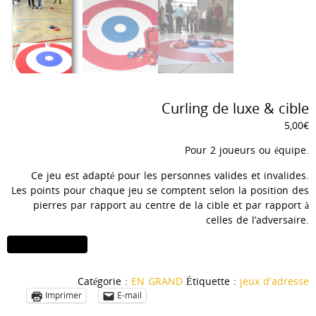
Curling de luxe & cible
5,00
€
Pour 2 joueurs ou équipe.
Ce jeu est adapté pour les personnes valides et invalides.
Les points pour chaque jeu se comptent selon la position des
pierres par rapport au centre de la cible et par rapport à
celles de l’adversaire.
quantité
Ajouter au panier
de
Curling
Catégorie :
EN GRAND
Étiquette :
jeux d'adresse
de
Imprimer
E-mail
luxe