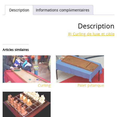
&
cible
Description
Informations complémentaires
Description
RJ Curling de luxe et cible
Articles similaires
Curling
Palet pétanque