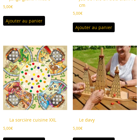
cm
5,00
€
5,00
€
Ajouter au panier
Ajouter au panier
La sorcière cuisine XXL
Le davy
5,00
€
5,00
€