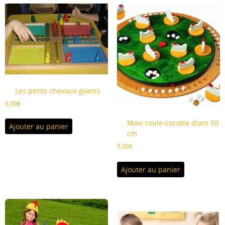
Les petits chevaux géants
5,00
€
Maxi roule-cocotte diam 50
Ajouter au panier
cm
5,00
€
Ajouter au panier