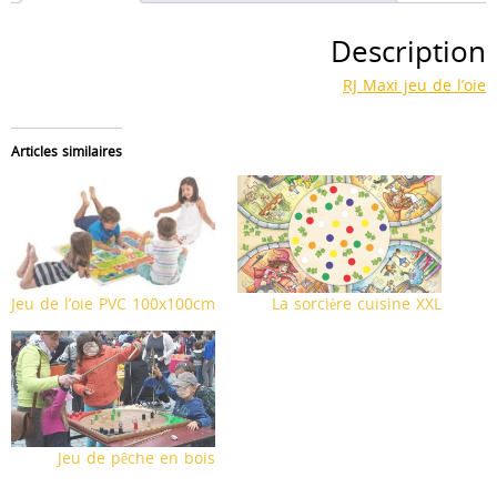
cm
Description
RJ Maxi jeu de l’oie
Articles similaires
Jeu de l’oie PVC 100x100cm
La sorcière cuisine XXL
Jeu de pêche en bois