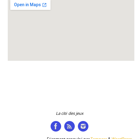
Accueil des collectivités sur RDV du mardi au vendredi de 9h à 12h et de 14h à
18h.
La cité des jeux
Fièrement propulsé par
Tempera
&
WordPress.