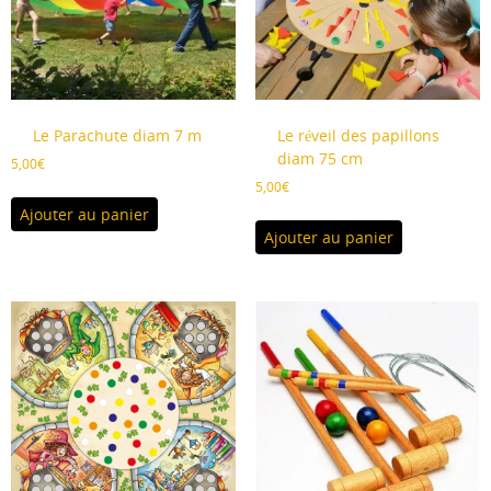
Le Parachute diam 7 m
Le réveil des papillons
diam 75 cm
5,00
€
5,00
€
Ajouter au panier
Ajouter au panier