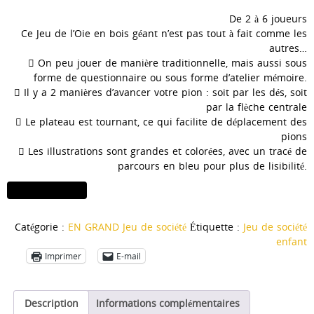
De 2 à 6 joueurs
Ce Jeu de l’Oie en bois géant n’est pas tout à fait comme les
autres…
 On peu jouer de manière traditionnelle, mais aussi sous
forme de questionnaire ou sous forme d’atelier mémoire.
 Il y a 2 manières d’avancer votre pion : soit par les dés, soit
par la flèche centrale
 Le plateau est tournant, ce qui facilite de déplacement des
pions
 Les illustrations sont grandes et colorées, avec un tracé de
parcours en bleu pour plus de lisibilité.
quantité
Ajouter au panier
de
Jeu
Catégorie :
EN GRAND Jeu de société
Étiquette :
Jeu de société
de
enfant
l'oie
Imprimer
E-mail
en
bois
diam
Description
Informations complémentaires
75