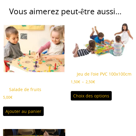
Vous aimerez peut-être aussi…
Jeu de l’oie PVC 100x100cm
Plage
1,50
€
–
2,50
€
de
Ce
Salade de fruits
prix :
Choix des options
produit
5,00
€
1,50€
a
à
plusieurs
2,50€
Ajouter au panier
variations.
Les
options
peuvent