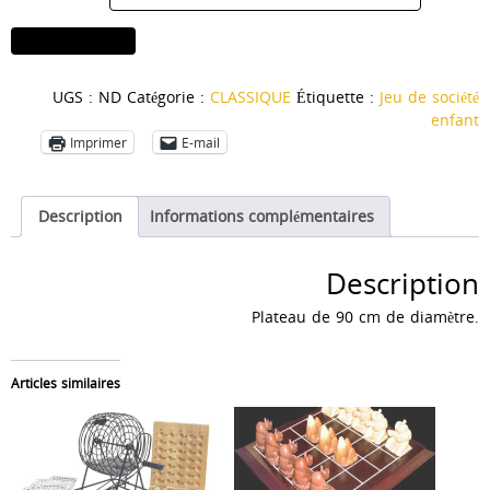
quantité
Ajouter au panier
de
Lynx
UGS :
ND
Catégorie :
CLASSIQUE
Étiquette :
Jeu de société
géant
enfant
Imprimer
E-mail
Description
Informations complémentaires
Description
Plateau de 90 cm de diamètre.
Articles similaires