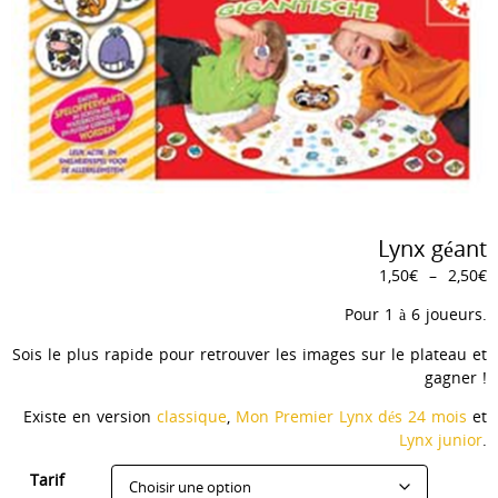
Lynx géant
P
1,50
€
–
2,50
€
d
Pour 1 à 6 joueurs.
p
1
Sois le plus rapide pour retrouver les images sur le plateau et
à
gagner !
2
Existe en version
classique
,
Mon Premier Lynx dés 24 mois
et
Lynx junior
.
Tarif