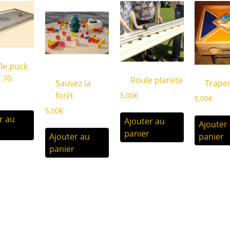
fle puck
x 70
Roule planète
Sauvez la
Trap
forêt
5,00
€
5,00
€
5,00
€
r au
Ajouter au
Ajouter
panier
Ajouter au
panier
panier