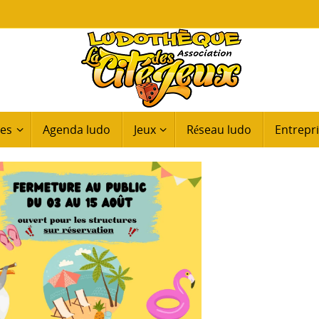
ues
Agenda ludo
Jeux
Réseau ludo
Entrepri