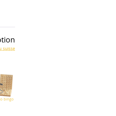
ption
u suisse
to bingo