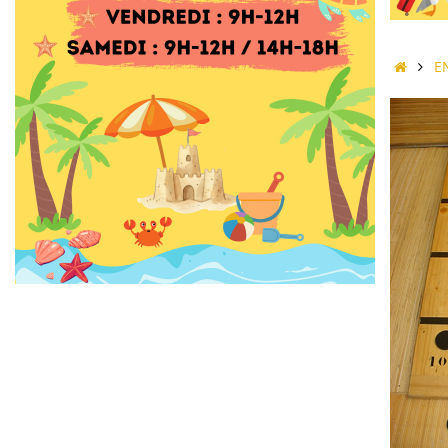
Accue
E