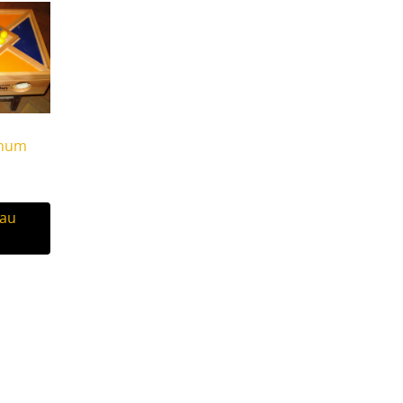
enum
 au