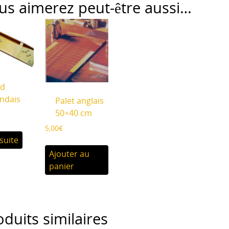
us aimerez peut-être aussi…
rd
andais
Palet anglais
50×40 cm
5,00
€
 suite
Ajouter au
panier
oduits similaires