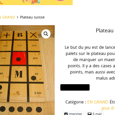
il
N GRAND
Plateau suisse
Plateau
Le but du jeu est de lance
palets sur le plateau pou
de marquer un max
points. Il y a des cases 
points, mais aussi ave
malus ad
quantité
Ajouter au panier
de
Plateau
Catégorie :
EN GRAND
Ét
suisse
jeux d
Imprimer
E-mail