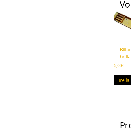
Vo
Billa
holl
5,00
€
Lire la
Pr