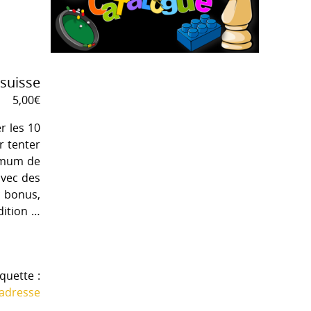
 suisse
5,00
€
r les 10
r tenter
imum de
avec des
c bonus,
dition …
iquette :
'adresse