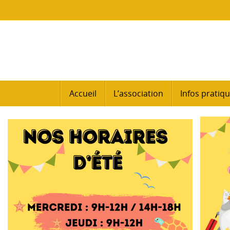
Passer
au
contenu
Passer
Accueil
L’association
Infos pratiq
au
contenu