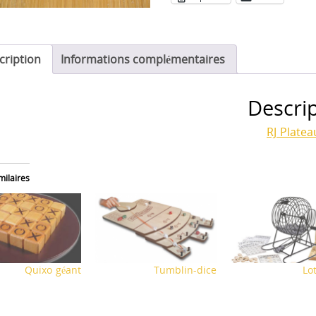
cription
Informations complémentaires
Descri
RJ Platea
milaires
Quixo géant
Tumblin-dice
Lo