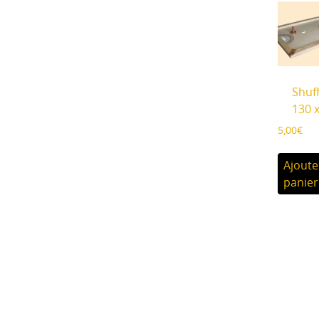
Shuf
130 
5,00
€
Ajoute
panier