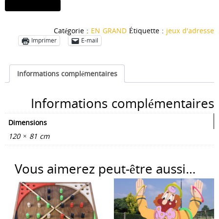
quantité
Ajouter au panier
de
La
Catégorie :
EN GRAND
Étiquette :
jeux d'adresse
pêche
Imprimer
E-mail
aux
canards
avec
Informations complémentaires
seau
Informations complémentaires
Dimensions
120 × 81 cm
Vous aimerez peut-être aussi…