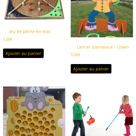
Jeu de pêche en bois
5,00
€
Lancer d’anneaux – clown
Ajouter au panier
5,00
€
Ajouter au panier