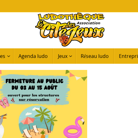
ues
Agenda ludo
Jeux
Réseau ludo
Entrepri