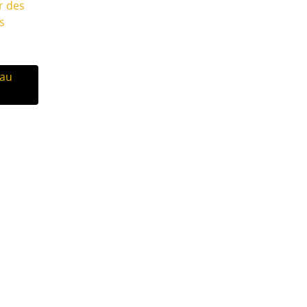
r des
es
 au
és sur RDV du mardi au vendredi de 9h à 12h et de 14h à 18h.