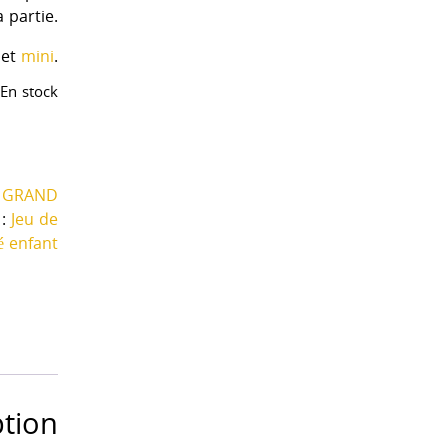
a partie.
et
mini
.
En stock
 GRAND
 :
Jeu de
é enfant
ption