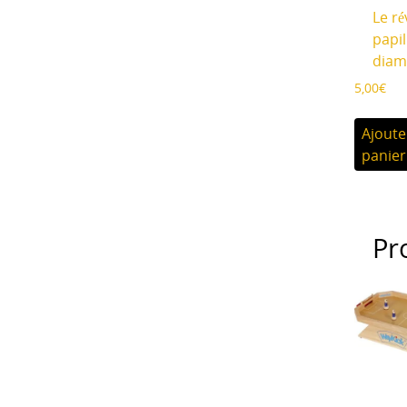
Le ré
papi
diam
5,00
€
Ajoute
panier
Pr