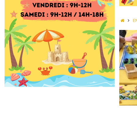
Accue
E