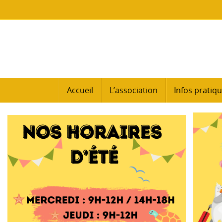
Passer
au
contenu
Passer
Accueil
L’association
Infos pratiq
au
contenu