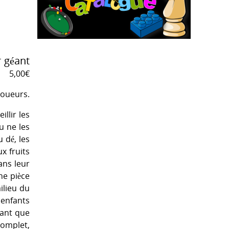
r géant
5,00
€
joueurs.
llir les
u ne les
 dé, les
x fruits
ans leur
ne pièce
ilieu du
 enfants
vant que
complet,