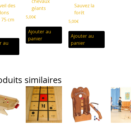
chevaux
veil des
Sauvez la
géants
llons
forêt
5,00
€
 75 cm
5,00
€
Ajouter au
Ajouter au
panier
r au
panier
oduits similaires