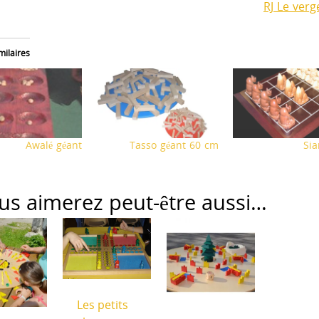
RJ Le verg
milaires
Awalé géant
Tasso géant 60 cm
Si
us aimerez peut-être aussi…
Les petits