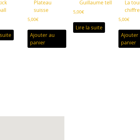
ick
Plateau
Guillaume tell
La tou
all
suisse
chiffr
5,00
€
5,00
€
5,00
€
Lire la suite
 suite
Ajouter au
Ajouter
panier
panier
Accueil des collectivit