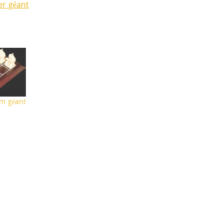
er géant
am géant