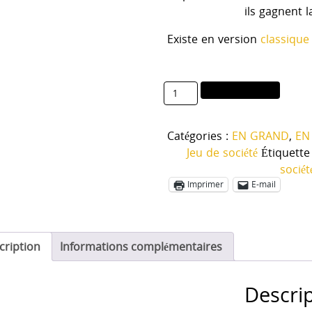
ils gagnent l
Existe en version
classique
quantité
Ajouter au panier
de
Le
Catégories :
EN GRAND
,
EN
verger
Jeu de société
Étiquette
géant
sociét
Imprimer
E-mail
cription
Informations complémentaires
Descri