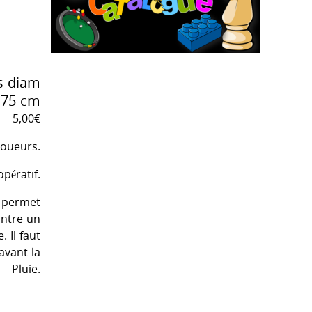
ns diam
75 cm
5,00
€
joueurs.
opératif.
s permet
ontre un
. Il faut
avant la
Pluie.