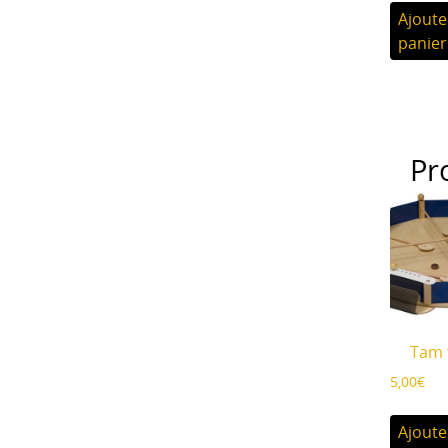
Ajoute
panier
Pr
Tam 
5,00
€
Ajoute