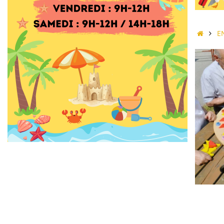
Accue
E