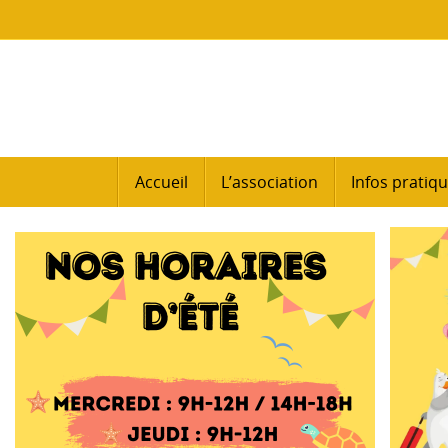
Passer
au
contenu
Passer
Accueil
L’association
Infos pratiq
au
contenu