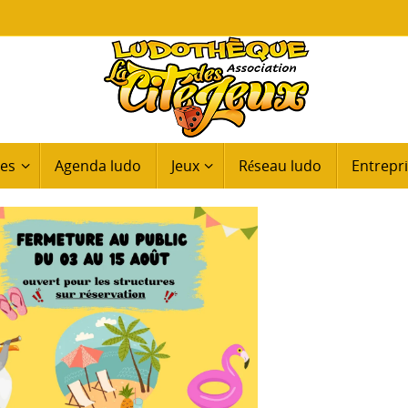
ues
Agenda ludo
Jeux
Réseau ludo
Entrepri