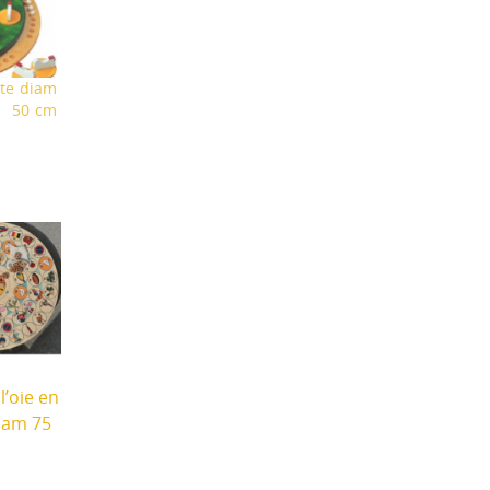
tte diam
50 cm
l’oie en
iam 75