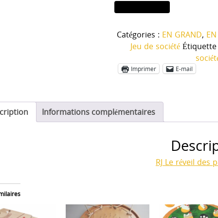
quantité
Ajouter au panier
de
Le
Catégories :
EN GRAND
,
EN
réveil
Jeu de société
Étiquette
des
sociét
papillons
Imprimer
E-mail
diam
75
cm
cription
Informations complémentaires
Descri
RJ Le réveil des 
milaires