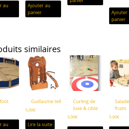
panier
r au
Ajouter au
panier
Ajouter
panier
oduits similaires
foot
Guillaume tell
Curling de
Salad
luxe & cible
fruits
5,00
€
5,00
€
5,00
€
r au
Lire la suite