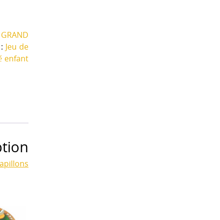
 GRAND
 :
Jeu de
é enfant
ption
papillons