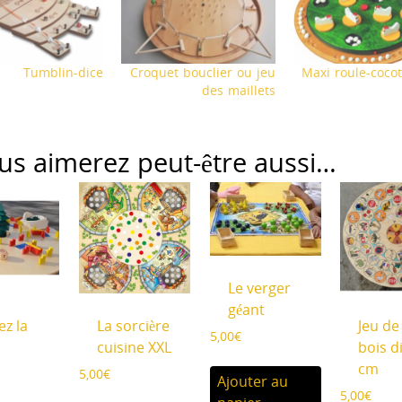
Tumblin-dice
Croquet bouclier ou jeu
Maxi roule-coco
des maillets
us aimerez peut-être aussi…
Le verger
géant
ez la
La sorcière
Jeu de 
5,00
€
cuisine XXL
bois d
cm
5,00
€
Ajouter au
5,00
€