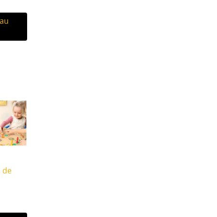
 au
e de