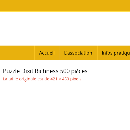
Passer
au
contenu
Passer
Accueil
L’association
Infos pratiq
au
contenu
Puzzle Dixit Richness 500 pièces
La taille originale est de
421 × 450
pixels