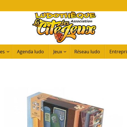
ues
Agenda ludo
Jeux
Réseau ludo
Entrepri