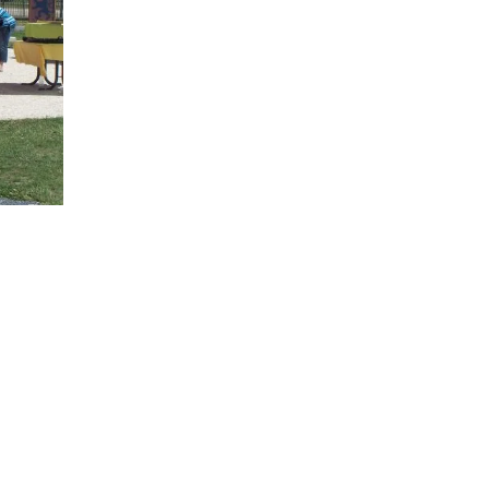
és sur RDV du mardi au vendredi de 9h à 12h et de 14h à 18h.