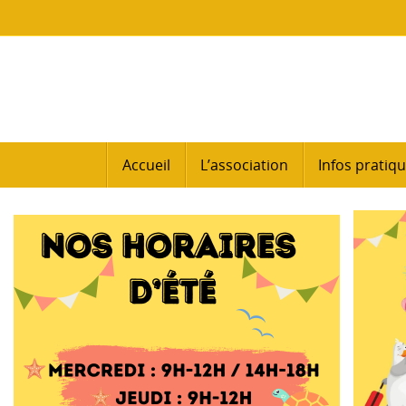
Passer
au
contenu
Passer
Accueil
L’association
Infos pratiq
au
contenu