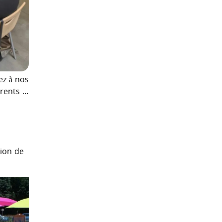
ez à nos
érents …
ion de