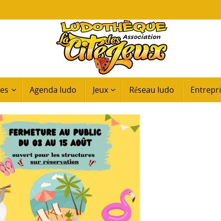
ues
Agenda ludo
Jeux
Réseau ludo
Entrepri