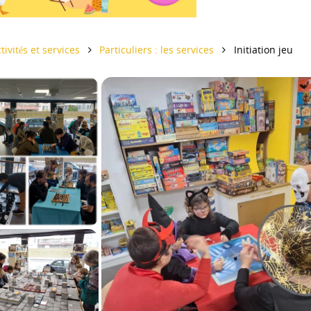
il
tivités et services
Particuliers : les services
Initiation jeu