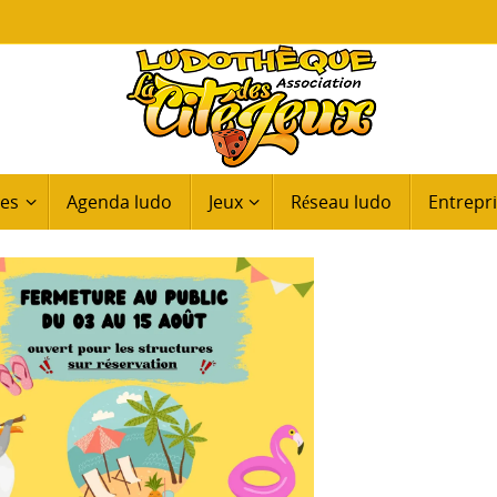
ues
Agenda ludo
Jeux
Réseau ludo
Entrepri