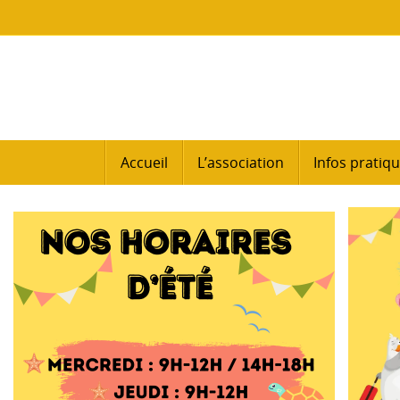
Passer
au
contenu
Passer
Accueil
L’association
Infos pratiq
au
contenu