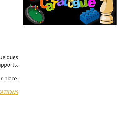
quelques
upports.
r place.
ATIONS