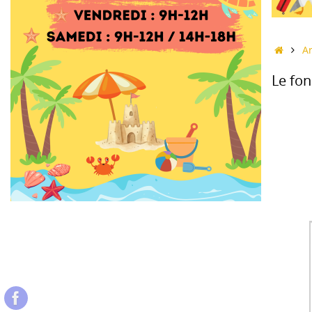
Accue
Ar
Le fo