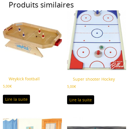
Produits similaires
Les
options
peuvent
être
choisies
sur
la
page
du
produit
Weykick football
Super shooter Hockey
5,00
€
5,00
€
Lire la suite
Lire la suite