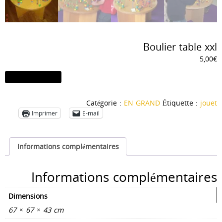
Boulier table xxl
5,00
€
quantité
Ajouter au panier
de
Boulier
Catégorie :
EN GRAND
Étiquette :
jouet
table
Imprimer
E-mail
xxl
Informations complémentaires
Informations complémentaires
Dimensions
67 × 67 × 43 cm