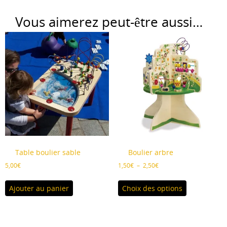
Vous aimerez peut-être aussi…
Table boulier sable
Boulier arbre
Plage
5,00
€
1,50
€
–
2,50
€
de
Ce
prix :
Ajouter au panier
Choix des options
produit
1,50€
a
à
plusieurs
2,50€
variations.